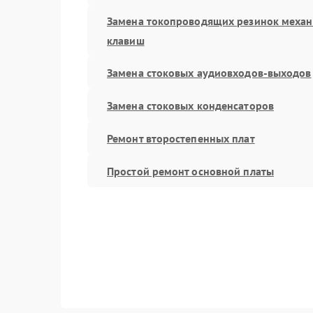
Замена токопроводящих резинок меха
клавиш
Замена стоковых аудиовходов-выходов
Замена стоковых конденсаторов
Ремонт второстепенных плат
Простой ремонт основной платы