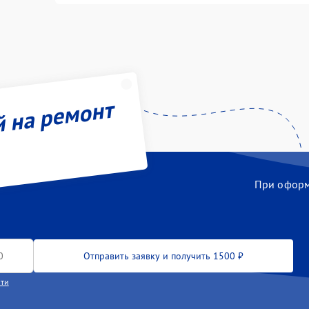
й на ремонт
При оформл
Отправить заявку и получить 1500 ₽
сти