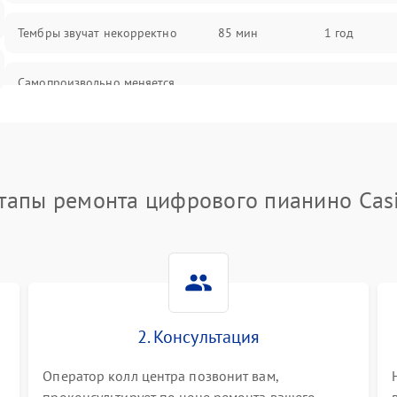
Тембры звучат некорректно
85 мин
1 год
Самопроизвольно меняется
85 мин
1 год
громкость
тапы ремонта цифрового пианино Cas
2. Консультация
Оператор колл центра позвонит вам,