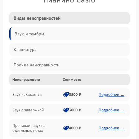
Виды неисправностей
Звук и тембры
Клавиатура
Прочие неисправности
Неисправности
Стоимость
Включение и работа
Звук искажается
3500 ₽
Подробнее →
Управление и электроника
Звук с задержкой
3000 ₽
Подробнее →
Подключения и интерфейсы
Пропадает звук на
Педали и стойка
4000 ₽
Подробнее →
отдельных нотах