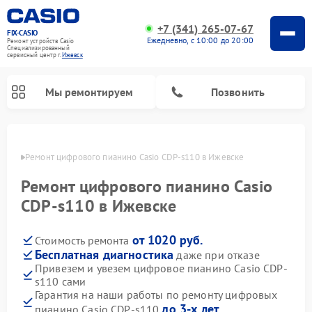
+7 (341) 265-07-67
FIX-CASIO
Ежедневно, с 10:00 до 20:00
Ремонт устройств Casio
Специализированный
cервисный центр г.
Ижевск
Мы ремонтируем
Позвонить
евске
Ремонт цифрового пианино Casio CDP-s110 в Ижевске
Ремонт цифрового пианино Casio
CDP-s110 в Ижевске
от 1020 руб.
Стоимость ремонта
Бесплатная диагностика
даже при отказе
Привезем и увезем цифровое пианино Casio CDP-
s110 сами
Гарантия на наши работы по ремонту цифровых
до 3-х лет
пианино Casio CDP-s110