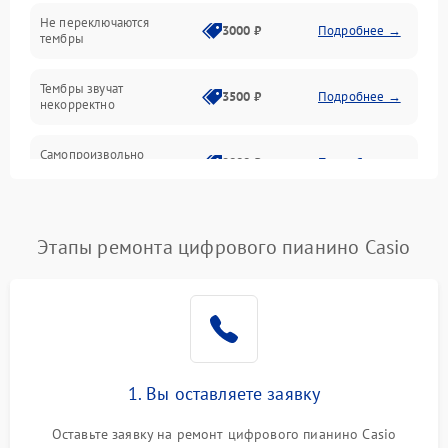
Электроника
Не переключаются
3000 ₽
Подробнее →
тембры
Механические повреждения
Тембры звучат
3500 ₽
Подробнее →
некорректно
Аудио
Самопроизвольно
Оптика
2800 ₽
Подробнее →
меняется громкость
Этапы ремонта цифрового пианино Casio
1. Вы оставляете заявку
Оставьте заявку на ремонт цифрового пианино Casio