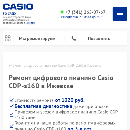
+7 (341) 265-07-67
FIX-CASIO
Ежедневно, с 10:00 до 20:00
Ремонт устройств Casio
Специализированный
cервисный центр г.
Ижевск
Мы ремонтируем
Позвонить
евске
Ремонт цифрового пианино Casio CDP-s160 в Ижевске
Ремонт цифрового пианино Casio
CDP-s160 в Ижевске
от 1020 руб.
Стоимость ремонта
Бесплатная диагностика
даже при отказе
Привезем и увезем цифровое пианино Casio CDP-
s160 сами
Гарантия на наши работы по ремонту цифровых
до 3-х лет
пианино Casio CDP-s160