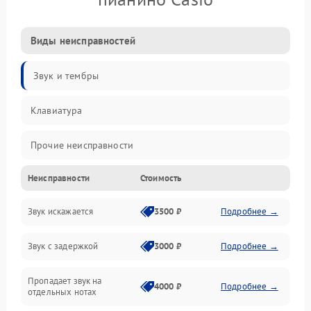
Виды неисправностей
Звук и тембры
Клавиатура
Прочие неисправности
Неисправности
Стоимость
Включение и работа
Звук искажается
3500 ₽
Подробнее →
Управление и электроника
Звук с задержкой
3000 ₽
Подробнее →
Подключения и интерфейсы
Пропадает звук на
Педали и стойка
4000 ₽
Подробнее →
отдельных нотах