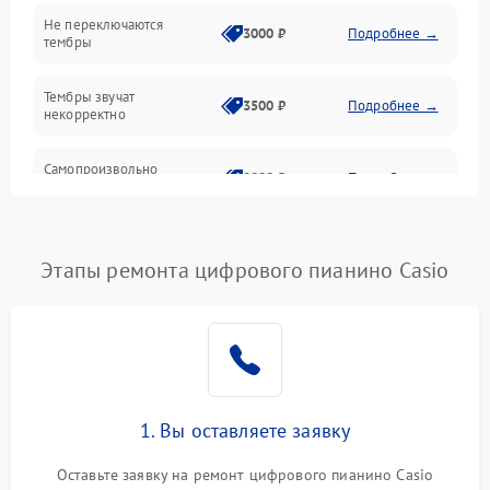
Электроника
Не переключаются
3000 ₽
Подробнее →
тембры
Механические повреждения
Тембры звучат
3500 ₽
Подробнее →
некорректно
Аудио
Самопроизвольно
Оптика
2800 ₽
Подробнее →
меняется громкость
Этапы ремонта цифрового пианино Casio
1. Вы оставляете заявку
Оставьте заявку на ремонт цифрового пианино Casio