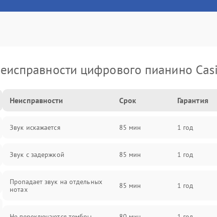
еисправности цифрового пианино Cas
Неисправности
Срок
Гарантия
Звук искажается
85 мин
1 год
Звук с задержкой
85 мин
1 год
Пропадает звук на отдельных
85 мин
1 год
нотах
Не переключаются тембры
80 мин
1 год