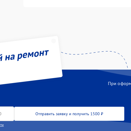
й на ремонт
При оформл
Отправить заявку и получить 1500 ₽
сти