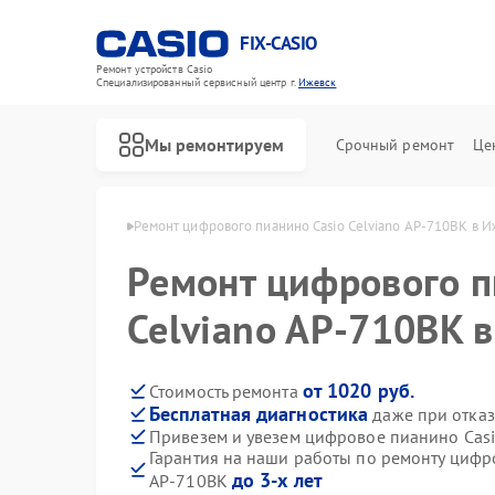
FIX-CASIO
Ремонт устройств Casio
Специализированный cервисный центр г.
Ижевск
Мы ремонтируем
Срочный ремонт
Це
но Casio в Ижевске
Ремонт цифрового пианино Casio Celviano AP-710BK в 
Ремонт цифрового п
Celviano AP-710BK 
от 1020 руб.
Стоимость ремонта
Бесплатная диагностика
даже при отказ
Привезем и увезем цифровое пианино Casi
Гарантия на наши работы по ремонту цифр
до 3-х лет
AP-710BK