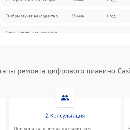
Тембры звучат некорректно
85 мин
1 год
Самопроизвольно меняется
85 мин
1 год
громкость
тапы ремонта цифрового пианино Cas
2. Консультация
Оператор колл центра позвонит вам,