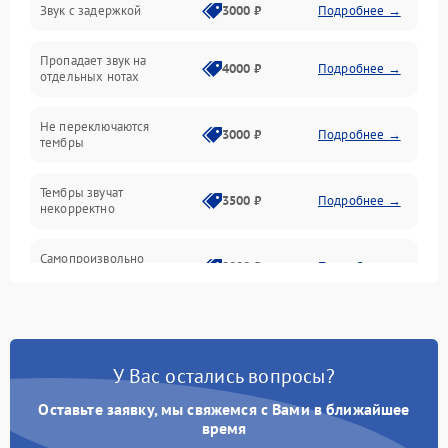
Звук с задержкой
3000 ₽
Подробнее →
Подключения и интерфейсы
Пропадает звук на
Педали и стойка
4000 ₽
Подробнее →
отдельных нотах
Электроника
Не переключаются
3000 ₽
Подробнее →
тембры
Механические повреждения
Тембры звучат
3500 ₽
Подробнее →
некорректно
Аудио
Самопроизвольно
Оптика
2800 ₽
Подробнее →
меняется громкость
У Вас остались вопросы?
Оставьте заявку, мы свяжемся с Вами в ближайшее
время