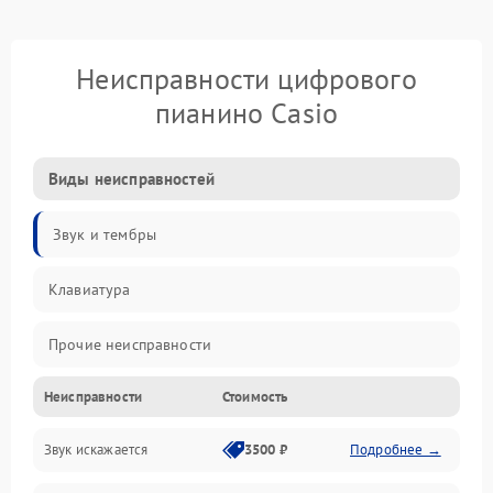
Неисправности цифрового
пианино Casio
Виды неисправностей
Звук и тембры
Клавиатура
Прочие неисправности
Неисправности
Стоимость
Включение и работа
Звук искажается
3500 ₽
Подробнее →
Управление и электроника