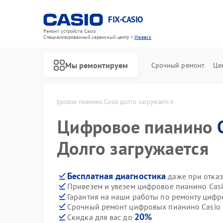
FIX-CASIO
Ремонт устройств Casio
Специализированный cервисный центр г.
Ижевск
Мы ремонтируем
Срочный ремонт
Це
asio в Ижевске
Цифровое пианино Casio долго загружается
Цифровое пианино
Долго загружается
Бесплатная диагностика
даже при отказ
Привезем и увезем цифровое пианино Casi
Гарантия на наши работы по ремонту циф
Срочный ремонт цифровых пианино Casio в
20%
Скидка для вас до