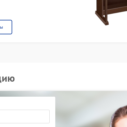
ны
цию