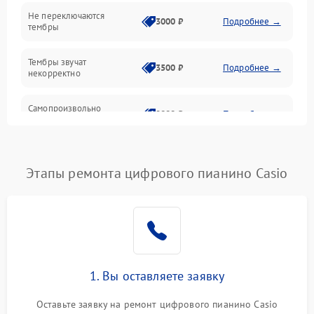
Электроника
Не переключаются
3000 ₽
Подробнее →
тембры
Механические повреждения
Тембры звучат
3500 ₽
Подробнее →
некорректно
Аудио
Самопроизвольно
Оптика
2800 ₽
Подробнее →
меняется громкость
Этапы ремонта цифрового пианино Casio
1. Вы оставляете заявку
Оставьте заявку на ремонт цифрового пианино Casio