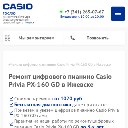
+7 (341) 265-07-67
FIX-CASIO
Ежедневно, с 10:00 до 20:00
Ремонт устройств Casio
Специализированный
cервисный центр г.
Ижевск
Мы ремонтируем
Позвонить
евске
Ремонт цифрового пианино Casio Privia PX-160 GD в Ижевске
Ремонт цифрового пианино Casio
Privia PX-160 GD в Ижевске
от 1020 руб.
Стоимость ремонта
Бесплатная диагностика
даже при отказе
Привезем и увезем цифровое пианино Casio Privia
PX-160 GD сами
Гарантия на наши работы по ремонту цифровых
до 3-х лет
пианино Casio Privia PX-160 GD