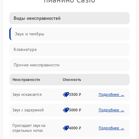
Виды неисправностей
Звук и тембры
Клавиатура
Прочие неисправности
Неисправности
Стоимость
Включение и работа
Звук искажается
3500 ₽
Подробнее →
Управление и электроника
Звук с задержкой
3000 ₽
Подробнее →
Подключения и интерфейсы
Пропадает звук на
Педали и стойка
4000 ₽
Подробнее →
отдельных нотах