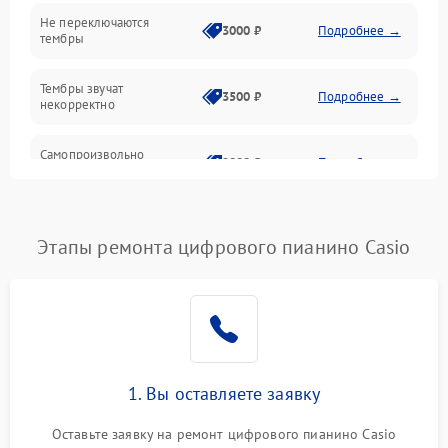
Электроника
Не переключаются
3000 ₽
Подробнее →
тембры
Механические повреждения
Тембры звучат
3500 ₽
Подробнее →
некорректно
Аудио
Самопроизвольно
Оптика
2800 ₽
Подробнее →
меняется громкость
Этапы ремонта цифрового пианино Casio
1. Вы оставляете заявку
Оставьте заявку на ремонт цифрового пианино Casio