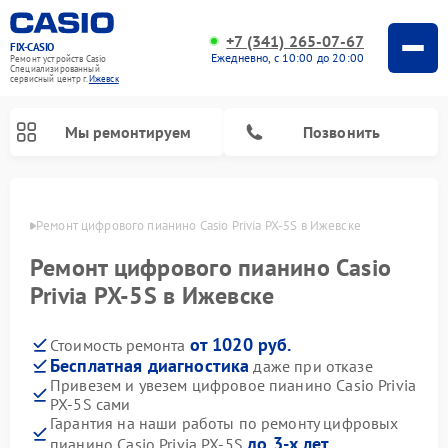
+7 (341) 265-07-67
FIX-CASIO
Ежедневно, с 10:00 до 20:00
Ремонт устройств Casio
Специализированный
cервисный центр г.
Ижевск
Мы ремонтируем
Позвонить
евске
Ремонт цифрового пианино Casio Privia PX-5S в Ижевске
Ремонт цифрового пианино Casio
Privia PX-5S в Ижевске
от 1020 руб.
Стоимость ремонта
Бесплатная диагностика
даже при отказе
Привезем и увезем цифровое пианино Casio Privia
PX-5S сами
Гарантия на наши работы по ремонту цифровых
до 3-х лет
пианино Casio Privia PX-5S