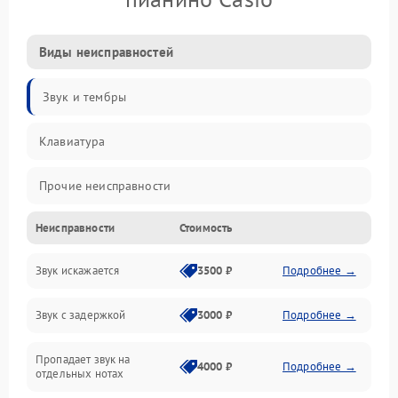
Виды неисправностей
Звук и тембры
Клавиатура
Прочие неисправности
Неисправности
Стоимость
Включение и работа
Звук искажается
3500 ₽
Подробнее →
Управление и электроника
Звук с задержкой
3000 ₽
Подробнее →
Подключения и интерфейсы
Пропадает звук на
Педали и стойка
4000 ₽
Подробнее →
отдельных нотах