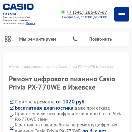
+7 (341) 265-07-67
FIX-CASIO
Ежедневно, с 10:00 до 20:00
Ремонт устройств Casio
Специализированный
cервисный центр г.
Ижевск
Мы ремонтируем
Позвонить
евске
Ремонт цифрового пианино Casio Privia PX-770WE в Ижевске
Ремонт цифрового пианино Casio
Privia PX-770WE в Ижевске
от 1020 руб.
Стоимость ремонта
Бесплатная диагностика
даже при отказе
Привезем и увезем цифровое пианино Casio Privia
PX-770WE сами
Гарантия на наши работы по ремонту цифровых
до 3-х лет
пианино Casio Privia PX-770WE