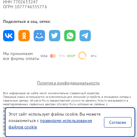
ИНН 7702633247
ОГРН 1077746335776
Поделиться в соц. сетях:
Мы принимаем
все формы оплаты
Политика конфиденциальности
Вся информация на сайте носит исключительно справочный характер.
Товарные знаки используются исключительно для описания устройств, в отношении которых
сервисные центры izh.casio-fix.ru предоставляют услуги по ремонту. Услуги оказываются в
неавторизованных сервисных центрах izh.casio-fix.ru, которые не связаны с
правообладателями товарных знаков или их официальными представителями.
Ремонт осуществляется для устройств, уже введенных в гражданский оборот в соответствии
Этот сайт использует файлы cookie. Вы можете
со статьей 1487 ГК РФ.
Использование товарных знаков не преследует цели индивидуализации услуг или введения
ознакомиться с
правилами использования
Согласен
потребителей в заблуждение, а служит для информирования о предоставляемых услугах по
ремонту техники указанных брендов.
файлов cookie
Представленная на сайте информация не является публичной офертой, определяемой
положениями Статьи 437(2) Гражданского кодекса РФ