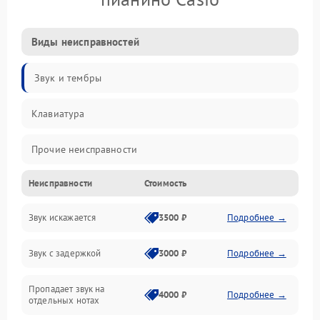
Виды неисправностей
Звук и тембры
Клавиатура
Прочие неисправности
Неисправности
Стоимость
Включение и работа
Звук искажается
3500 ₽
Подробнее →
Управление и электроника
Звук с задержкой
3000 ₽
Подробнее →
Подключения и интерфейсы
Пропадает звук на
Педали и стойка
4000 ₽
Подробнее →
отдельных нотах