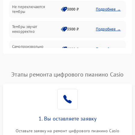
Электроника
Не переключаются
3000 ₽
Подробнее →
тембры
Механические повреждения
Тембры звучат
3500 ₽
Подробнее →
некорректно
Аудио
Самопроизвольно
Оптика
2800 ₽
Подробнее →
меняется громкость
Этапы ремонта цифрового пианино Casio
1. Вы оставляете заявку
Оставьте заявку на ремонт цифрового пианино Casio