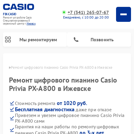
+7 (341) 265-07-67
FIX-CASIO
Ежедневно, с 10:00 до 20:00
Ремонт устройств Casio
Специализированный
cервисный центр г.
Ижевск
Мы ремонтируем
Позвонить
евске
Ремонт цифрового пианино Casio Privia PX-A800 в Ижевске
Ремонт цифрового пианино Casio
Privia PX-A800 в Ижевске
от 1020 руб.
Стоимость ремонта
Бесплатная диагностика
даже при отказе
Привезем и увезем цифровое пианино Casio Privia
PX-A800 сами
Гарантия на наши работы по ремонту цифровых
до 3-х лет
пианино Casio Privia PX-A800