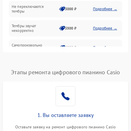
Электроника
Не переключаются
3000 ₽
Подробнее →
тембры
Механические повреждения
Тембры звучат
3500 ₽
Подробнее →
некорректно
Аудио
Самопроизвольно
Оптика
2800 ₽
Подробнее →
меняется громкость
Этапы ремонта цифрового пианино Casio
1. Вы оставляете заявку
Оставьте заявку на ремонт цифрового пианино Casio