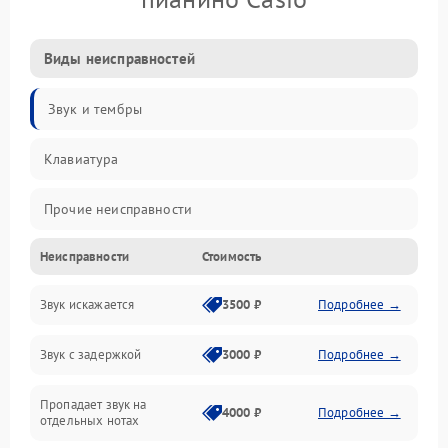
Виды неисправностей
Звук и тембры
Клавиатура
Прочие неисправности
Неисправности
Стоимость
Включение и работа
Звук искажается
3500 ₽
Подробнее →
Управление и электроника
Звук с задержкой
3000 ₽
Подробнее →
Подключения и интерфейсы
Пропадает звук на
Педали и стойка
4000 ₽
Подробнее →
отдельных нотах