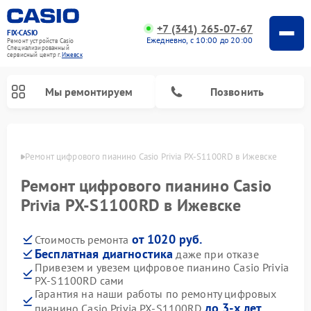
+7 (341) 265-07-67
FIX-CASIO
Ежедневно, с 10:00 до 20:00
Ремонт устройств Casio
Специализированный
cервисный центр г.
Ижевск
Мы ремонтируем
Позвонить
евске
Ремонт цифрового пианино Casio Privia PX-S1100RD в Ижевске
Ремонт цифрового пианино Casio
Privia PX-S1100RD в Ижевске
от 1020 руб.
Стоимость ремонта
Бесплатная диагностика
даже при отказе
Привезем и увезем цифровое пианино Casio Privia
PX-S1100RD сами
Гарантия на наши работы по ремонту цифровых
до 3-х лет
пианино Casio Privia PX-S1100RD