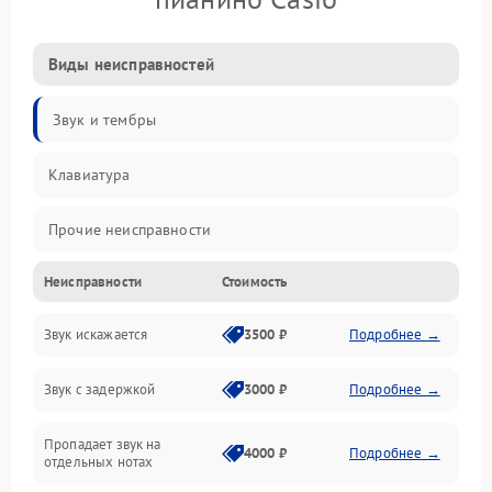
Виды неисправностей
Звук и тембры
Клавиатура
Прочие неисправности
Неисправности
Стоимость
Включение и работа
Звук искажается
3500 ₽
Подробнее →
Управление и электроника
Звук с задержкой
3000 ₽
Подробнее →
Подключения и интерфейсы
Пропадает звук на
Педали и стойка
4000 ₽
Подробнее →
отдельных нотах