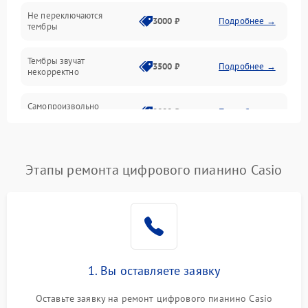
Электроника
Не переключаются
3000 ₽
Подробнее →
тембры
Механические повреждения
Тембры звучат
3500 ₽
Подробнее →
некорректно
Аудио
Самопроизвольно
Оптика
2800 ₽
Подробнее →
меняется громкость
Этапы ремонта цифрового пианино Casio
1. Вы оставляете заявку
Оставьте заявку на ремонт цифрового пианино Casio