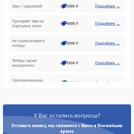
Звук с задержкой
3000 ₽
Подробнее →
Подключения и интерфейсы
Пропадает звук на
Педали и стойка
4000 ₽
Подробнее →
отдельных нотах
Электроника
Не переключаются
3000 ₽
Подробнее →
тембры
Механические повреждения
Тембры звучат
3500 ₽
Подробнее →
некорректно
Аудио
Самопроизвольно
Оптика
2800 ₽
Подробнее →
меняется громкость
У Вас остались вопросы?
Оставьте заявку, мы свяжемся с Вами в ближайшее
время