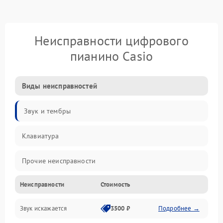
Неисправности цифрового
пианино Casio
Виды неисправностей
Звук и тембры
Клавиатура
Прочие неисправности
Неисправности
Стоимость
Включение и работа
Звук искажается
3500 ₽
Подробнее →
Управление и электроника