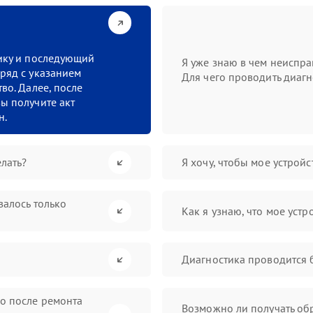
тику и последующий
Я уже знаю в чем неиспра
ряд с указанием
Для чего проводить диагн
во. Далее, после
ы получите акт
н.
лать?
Я хочу, чтобы мое устрой
валось только
Как я узнаю, что мое устр
Диагностика проводится 
во после ремонта
Возможно ли получать обр