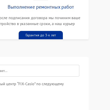
Выполнение ремонтных работ
осле подписания договора мы починим ваше
стройство в указанные сроки, а наш курьер
ривезет его к вам вместе с гарантийным
алоном бесплатно
Гарантия до 3-х лет
й центр “FIX-Casio” по следующему