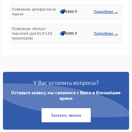
Неисправность звука
Появление артефактов на
4500 ₽
Подробнее →
экране
Появление «битых»
пикселей (для DLP/LED
5000 ₽
Подробнее →
проекторов)
Залипание изображения
4500 ₽
Подробнее →
(image retention)
Нестабильная яркость или
4000 ₽
Подробнее →
контраст
У Вас остались вопросы?
Неравномерная подсветка
Оставьте заявку, мы свяжемся с Вами в ближайшее
4500 ₽
Подробнее →
экрана
время
Не работает
Заказать звонок
автоматическая коррекция
3000 ₽
Подробнее →
трапеции (Keystone)