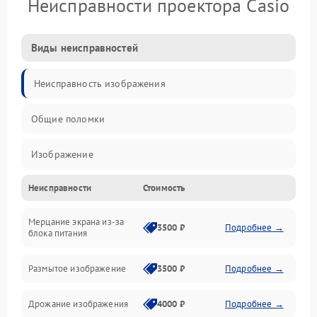
Неисправности проектора Casio
Виды неисправностей
Неисправность изображения
Общие поломки
Изображение
Неисправности
Стоимость
Лампа подсветки
Мерцание экрана из-за
Неисправность управления и интерфейсов
3500 ₽
Подробнее →
блока питания
Прочие неисправности
Размытое изображение
3500 ₽
Подробнее →
Режим работы
Дрожание изображения
4000 ₽
Подробнее →