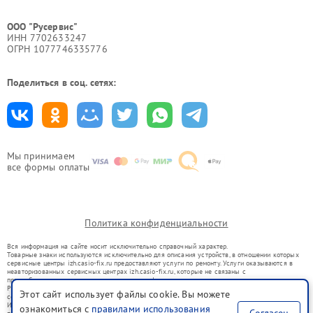
ООО "Русервис"
ИНН 7702633247
ОГРН 1077746335776
Поделиться в соц. сетях:
Мы принимаем
все формы оплаты
Политика конфиденциальности
Вся информация на сайте носит исключительно справочный характер.
Товарные знаки используются исключительно для описания устройств, в отношении которых
сервисные центры izh.casio-fix.ru предоставляют услуги по ремонту. Услуги оказываются в
неавторизованных сервисных центрах izh.casio-fix.ru, которые не связаны с
правообладателями товарных знаков или их официальными представителями.
Ремонт осуществляется для устройств, уже введенных в гражданский оборот в соответствии
Этот сайт использует файлы cookie. Вы можете
со статьей 1487 ГК РФ.
Использование товарных знаков не преследует цели индивидуализации услуг или введения
ознакомиться с
правилами использования
Согласен