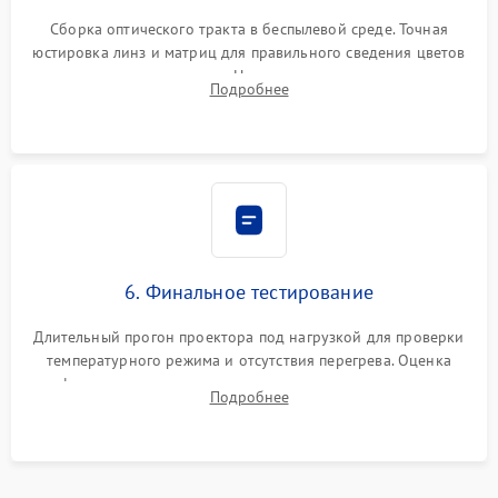
Сборка оптического тракта в беспылевой среде. Точная
юстировка линз и матриц для правильного сведения цветов
и устранения размытия. Надежное подключение всех
Подробнее
шлейфов, установка датчиков и закрытие корпуса
устройства.
6. Финальное тестирование
Длительный прогон проектора под нагрузкой для проверки
температурного режима и отсутствия перегрева. Оценка
фокуса, контрастности и цветопередачи на тестовых
Подробнее
таблицах. Проверка работы всех видеовходов и кнопок
управления.