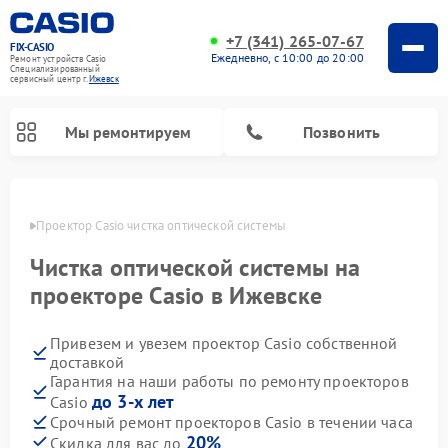
+7 (341) 265-07-67
FIX-CASIO
Ежедневно, с 10:00 до 20:00
Ремонт устройств Casio
Специализированный
cервисный центр г.
Ижевск
Мы ремонтируем
Позвонить
евске
Проектор Casio чистка оптической системы
Чистка оптической системы на
Ремонт цифровых пианино Casio
проекторе Casio в Ижевске
Привезем и увезем проектор Casio собственной
доставкой
Гарантия на наши работы по ремонту проекторов
до 3-х лет
Casio
Срочный ремонт проекторов Casio в течении часа
20%
Скидка для вас до