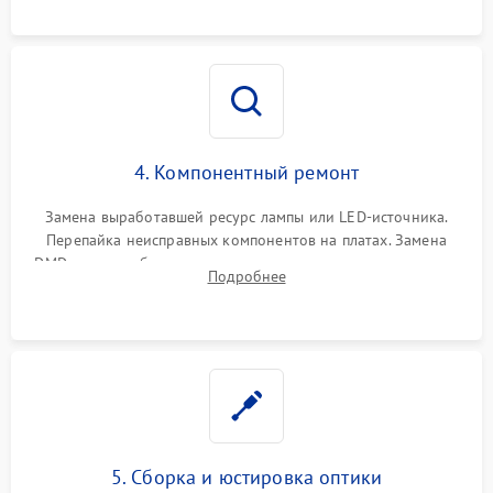
осциллографа.
4. Компонентный ремонт
Замена выработавшей ресурс лампы или LED-источника.
Перепайка неисправных компонентов на платах. Замена
DMD-чипа при битых пикселях, установка нового цветового
Подробнее
колеса или восстановление сгоревших поляризационных
пленок.
5. Сборка и юстировка оптики