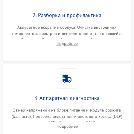
2. Разборка и профилактика
Аккуратное вскрытие корпуса. Очистка внутренних
компонентов, фильтров и вентиляторов от накопившейся
пыли. Визуальный осмотр блока питания, балласта лампы и
Подробнее
материнской платы на наличие прогаров или вздутых
элементов.
3. Аппаратная диагностика
Замер напряжений на блоке питания и модуле розжига
(балласте). Проверка целостности цветового колеса (DLP)
или поляризаторов (LCD). Тестирование DMD-чипа, датчиков
Подробнее
температуры и оптопар с помощью мультиметра и