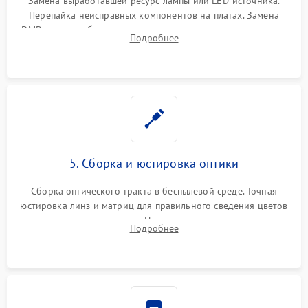
Замена выработавшей ресурс лампы или LED-источника.
Перепайка неисправных компонентов на платах. Замена
DMD-чипа при битых пикселях, установка нового цветового
Подробнее
колеса или восстановление сгоревших поляризационных
пленок.
5. Сборка и юстировка оптики
Сборка оптического тракта в беспылевой среде. Точная
юстировка линз и матриц для правильного сведения цветов
и устранения размытия. Надежное подключение всех
Подробнее
шлейфов, установка датчиков и закрытие корпуса
устройства.