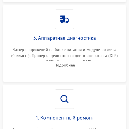
3. Аппаратная диагностика
Замер напряжений на блоке питания и модуле розжига
(балласте). Проверка целостности цветового колеса (DLP)
или поляризаторов (LCD). Тестирование DMD-чипа, датчиков
Подробнее
температуры и оптопар с помощью мультиметра и
осциллографа.
4. Компонентный ремонт