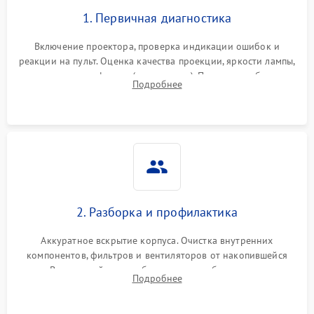
1. Первичная диагностика
Включение проектора, проверка индикации ошибок и
реакции на пульт. Оценка качества проекции, яркости лампы,
наличия артефактов (точки, пятна). Проверка работы
Подробнее
системы охлаждения по уровню шума вентиляторов.
2. Разборка и профилактика
Аккуратное вскрытие корпуса. Очистка внутренних
компонентов, фильтров и вентиляторов от накопившейся
пыли. Визуальный осмотр блока питания, балласта лампы и
Подробнее
материнской платы на наличие прогаров или вздутых
элементов.