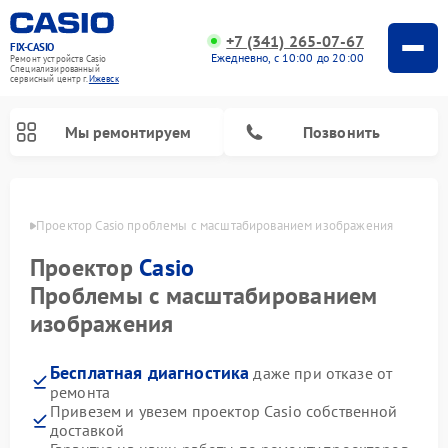
+7 (341) 265-07-67
FIX-CASIO
Ежедневно, с 10:00 до 20:00
Ремонт устройств Casio
Специализированный
cервисный центр г.
Ижевск
Мы ремонтируем
Позвонить
евске
Проектор Casio проблемы с масштабированием изображения
Проектор
Casio
Ремонт цифровых пианино Casio
Проблемы с масштабированием
изображения
Бесплатная диагностика
даже при отказе от
ремонта
Привезем и увезем проектор Casio собственной
доставкой