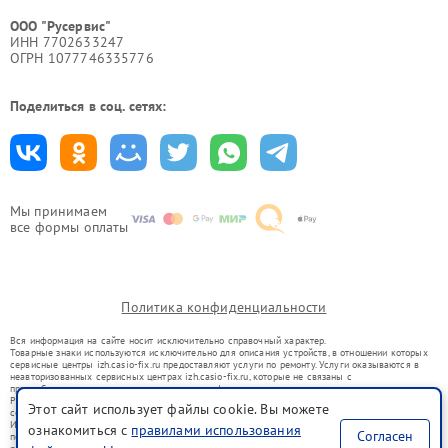
ООО "Русервис"
ИНН 7702633247
ОГРН 1077746335776
Поделиться в соц. сетях:
Мы принимаем
все формы оплаты
Политика конфиденциальности
Вся информация на сайте носит исключительно справочный характер.
Товарные знаки используются исключительно для описания устройств, в отношении которых
сервисные центры izh.casio-fix.ru предоставляют услуги по ремонту. Услуги оказываются в
неавторизованных сервисных центрах izh.casio-fix.ru, которые не связаны с
правообладателями товарных знаков или их официальными представителями.
Ремонт осуществляется для устройств, уже введенных в гражданский оборот в соответствии
Этот сайт использует файлы cookie. Вы можете
со статьей 1487 ГК РФ.
Использование товарных знаков не преследует цели индивидуализации услуг или введения
ознакомиться с
правилами использования
Согласен
потребителей в заблуждение, а служит для информирования о предоставляемых услугах по