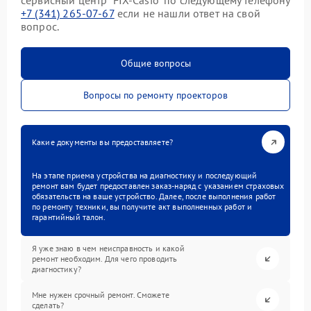
сервисный центр “FIX-Casio” по следующему телефону
+7 (341) 265-07-67
если не нашли ответ на свой
вопрос.
Общие вопросы
Вопросы по ремонту проекторов
Какие документы вы предоставляете?
На этапе приема устройства на диагностику и последующий
ремонт вам будет предоставлен заказ-наряд с указанием страховых
обязательств на ваше устройство. Далее, после выполнения работ
по ремонту техники, вы получите акт выполненных работ и
гарантийный талон.
Я уже знаю в чем неисправность и какой
ремонт необходим. Для чего проводить
диагностику?
Мне нужен срочный ремонт. Сможете
сделать?