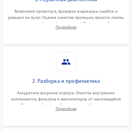
Включение проектора, проверка индикации ошибок и
реакции на пульт. Оценка качества проекции, яркости лампы,
наличия артефактов (точки, пятна). Проверка работы
Подробнее
системы охлаждения по уровню шума вентиляторов.
2. Разборка и профилактика
Аккуратное вскрытие корпуса. Очистка внутренних
компонентов, фильтров и вентиляторов от накопившейся
пыли. Визуальный осмотр блока питания, балласта лампы и
Подробнее
материнской платы на наличие прогаров или вздутых
элементов.