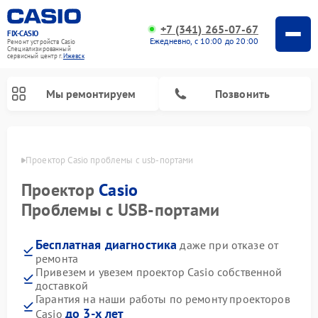
+7 (341) 265-07-67
FIX-CASIO
Ежедневно, с 10:00 до 20:00
Ремонт устройств Casio
Специализированный
cервисный центр г.
Ижевск
Мы ремонтируем
Позвонить
евске
Проектор Casio проблемы с usb-портами
Проектор
Casio
Ремонт цифровых пианино Casio
Проблемы с USB-портами
Бесплатная диагностика
даже при отказе от
ремонта
Привезем и увезем проектор Casio собственной
доставкой
Гарантия на наши работы по ремонту проекторов
до 3-х лет
Casio