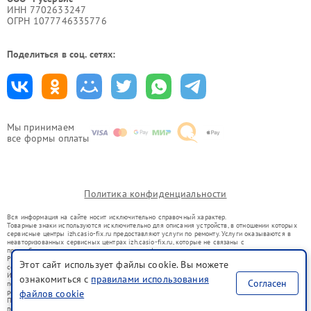
ИНН 7702633247
ОГРН 1077746335776
Поделиться в соц. сетях:
Мы принимаем
все формы оплаты
Политика конфиденциальности
Вся информация на сайте носит исключительно справочный характер.
Товарные знаки используются исключительно для описания устройств, в отношении которых
сервисные центры izh.casio-fix.ru предоставляют услуги по ремонту. Услуги оказываются в
неавторизованных сервисных центрах izh.casio-fix.ru, которые не связаны с
правообладателями товарных знаков или их официальными представителями.
Ремонт осуществляется для устройств, уже введенных в гражданский оборот в соответствии
Этот сайт использует файлы cookie. Вы можете
со статьей 1487 ГК РФ.
Использование товарных знаков не преследует цели индивидуализации услуг или введения
ознакомиться с
правилами использования
Согласен
потребителей в заблуждение, а служит для информирования о предоставляемых услугах по
ремонту техники указанных брендов.
файлов cookie
Представленная на сайте информация не является публичной офертой, определяемой
положениями Статьи 437(2) Гражданского кодекса РФ