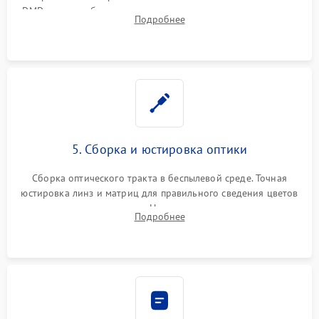
DMD-чипа при битых пикселях, установка нового цветового
Подробнее
колеса или восстановление сгоревших поляризационных
пленок.
5. Сборка и юстировка оптики
Сборка оптического тракта в беспылевой среде. Точная
юстировка линз и матриц для правильного сведения цветов
и устранения размытия. Надежное подключение всех
Подробнее
шлейфов, установка датчиков и закрытие корпуса
устройства.