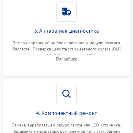
3. Аппаратная диагностика
Замер напряжений на блоке питания и модуле розжига
(балласте). Проверка целостности цветового колеса (DLP)
или поляризаторов (LCD). Тестирование DMD-чипа, датчиков
Подробнее
температуры и оптопар с помощью мультиметра и
осциллографа.
4. Компонентный ремонт
Замена выработавшей ресурс лампы или LED-источника.
Перепайка неисправных компонентов на платах. Замена