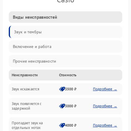
Виды неисправностей
Звук и тембры
Включение и работа
Прочие неисправности
Неисправности
Стоимость
Управление и электроника
Звук искажается
3500 ₽
Подробнее →
Клавиатура
Звук появляется с
Подключения и интерфейсы
3000 ₽
Подробнее →
задержкой
Эффекты и функции
Пропадает звук на
4000 ₽
Подробнее →
отдельных нотах