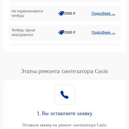
Механические повреждения
Не переключаются
3000 ₽
Подробнее →
тембры
Оптика
Тембры звучат
Электроника
3500 ₽
Подробнее →
некорректно
Аудио
Самопроизвольно
2800 ₽
Подробнее →
меняется громкость
Программное обеспечение
Этапы ремонта синтезатора Casio
1. Вы оставляете заявку
Оставьте заявку на ремонт синтезатора Casio