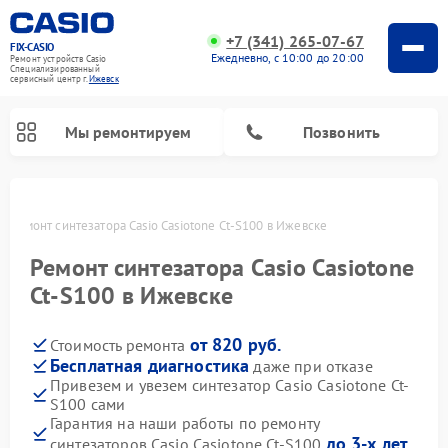
+7 (341) 265-07-67
FIX-CASIO
Ежедневно, с 10:00 до 20:00
Ремонт устройств Casio
Специализированный
cервисный центр г.
Ижевск
Мы ремонтируем
Позвонить
е
Ремонт синтезатора Casio Casiotone Ct-S100 в Ижевске
Ремонт синтезатора Casio Casiotone
Ремонт цифровых пианино Casio
Ct-S100 в Ижевске
от 820 руб.
Стоимость ремонта
Бесплатная диагностика
даже при отказе
Привезем и увезем синтезатор Casio Casiotone Ct-
S100 сами
Гарантия на наши работы по ремонту
до 3-х лет
синтезаторов Casio Casiotone Ct-S100