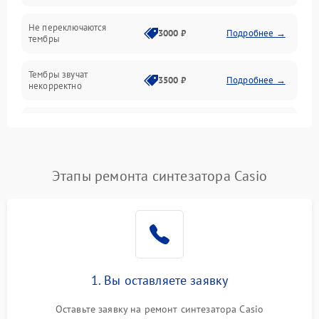
Механические повреждения
Не переключаются
3000 ₽
Подробнее →
тембры
Оптика
Тембры звучат
Электроника
3500 ₽
Подробнее →
некорректно
Аудио
Самопроизвольно
2800 ₽
Подробнее →
меняется громкость
Программное обеспечение
Этапы ремонта синтезатора Casio
1. Вы оставляете заявку
Оставьте заявку на ремонт синтезатора Casio