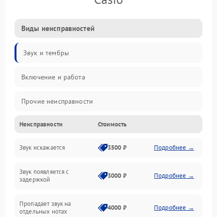
Виды неисправностей
Звук и тембры
Включение и работа
Прочие неисправности
Неисправности
Стоимость
Управление и электроника
Звук искажается
3500 ₽
Подробнее →
Клавиатура
Звук появляется с
Подключения и интерфейсы
3000 ₽
Подробнее →
задержкой
Эффекты и функции
Пропадает звук на
4000 ₽
Подробнее →
отдельных нотах