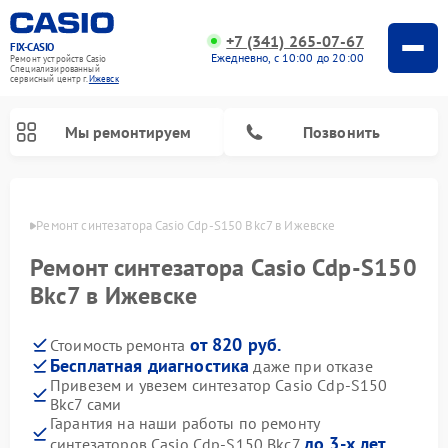
+7 (341) 265-07-67
FIX-CASIO
Ежедневно, с 10:00 до 20:00
Ремонт устройств Casio
Специализированный
cервисный центр г.
Ижевск
Мы ремонтируем
Позвонить
евске
Ремонт синтезатора Casio Cdp-S150 Bkc7 в Ижевске
Ремонт синтезатора Casio Cdp-S150
Ремонт цифровых пианино Casio
Bkc7 в Ижевске
от 820 руб.
Стоимость ремонта
Бесплатная диагностика
даже при отказе
Привезем и увезем синтезатор Casio Cdp-S150
Bkc7 сами
Гарантия на наши работы по ремонту
до 3-х лет
синтезаторов Casio Cdp-S150 Bkc7