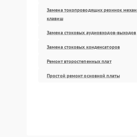
Замена токопроводящих резинок меха
клавиш
Замена стоковых аудиовходов-выходов
Замена стоковых конденсаторов
Ремонт второстепенных плат
Простой ремонт основной платы