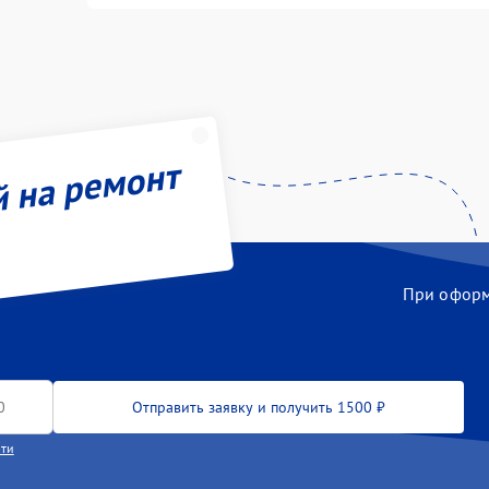
й на ремонт
При оформл
Отправить заявку и получить 1500 ₽
сти