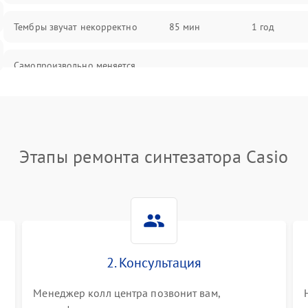
Тембры звучат некорректно
85 мин
1 год
Самопроизвольно меняется
85 мин
1 год
громкость
Этапы ремонта синтезатора Casio
2. Консультация
Менеджер колл центра позвонит вам,