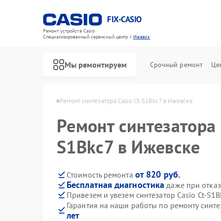
FIX-CASIO
Ремонт устройств Casio
Специализированный cервисный центр г.
Ижевск
Мы ремонтируем
Срочный ремонт
Це
ров Casio в Ижевске
Ремонт синтезатора Casio Ct-S1Bkc7 в Ижевске
Ремонт синтезатора 
Ремонт цифровых пианино Casio
S1Bkc7 в Ижевске
от 820 руб.
Стоимость ремонта
Бесплатная диагностика
даже при отказ
Привезем и увезем синтезатор Casio Ct-S1B
Гарантия на наши работы по ремонту синте
лет