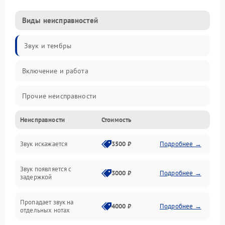
Виды неисправностей
Звук и тембры
Включение и работа
Прочие неисправности
Неисправности
Стоимость
Управление и электроника
Звук искажается
3500 ₽
Подробнее →
Клавиатура
Звук появляется с
Подключения и интерфейсы
3000 ₽
Подробнее →
задержкой
Эффекты и функции
Пропадает звук на
4000 ₽
Подробнее →
отдельных нотах
Механические повреждения