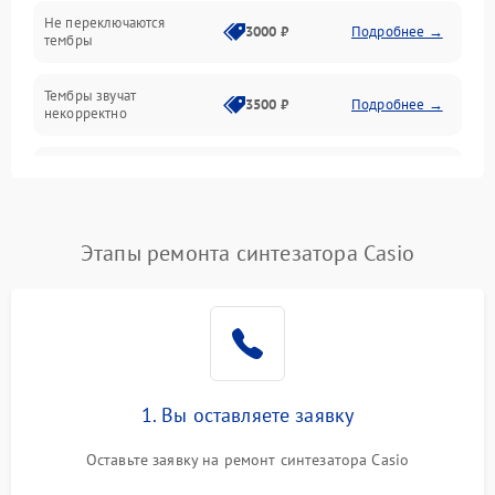
Не переключаются
3000 ₽
Подробнее →
тембры
Оптика
Тембры звучат
Электроника
3500 ₽
Подробнее →
некорректно
Аудио
Самопроизвольно
2800 ₽
Подробнее →
меняется громкость
Программное обеспечение
Этапы ремонта синтезатора Casio
1. Вы оставляете заявку
Оставьте заявку на ремонт синтезатора Casio