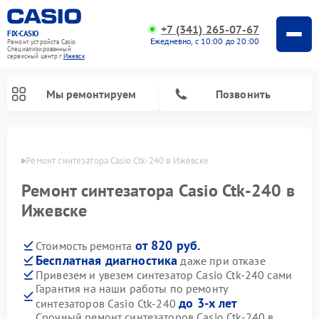
+7 (341) 265-07-67
FIX-CASIO
Ежедневно, с 10:00 до 20:00
Ремонт устройств Casio
Специализированный
cервисный центр г.
Ижевск
Мы ремонтируем
Позвонить
евске
Ремонт синтезатора Casio Ctk-240 в Ижевске
Ремонт синтезатора Casio Ctk-240 в
Ремонт цифровых пианино Casio
Ижевске
от 820 руб.
Стоимость ремонта
Бесплатная диагностика
даже при отказе
Привезем и увезем синтезатор Casio Ctk-240 сами
Гарантия на наши работы по ремонту
до 3-х лет
синтезаторов Casio Ctk-240
Срочный ремонт синтезаторов Casio Ctk-240 в