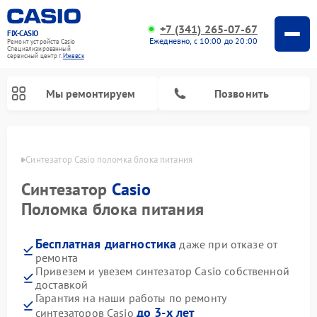
+7 (341) 265-07-67
FIX-CASIO
Ежедневно, с 10:00 до 20:00
Ремонт устройств Casio
Специализированный
cервисный центр г.
Ижевск
Мы ремонтируем
Позвонить
евске
Синтезатор Casio поломка блока питания
Синтезатор
Casio
Ремонт цифровых пианино Casio
Поломка блока питания
Бесплатная диагностика
даже при отказе от
ремонта
Привезем и увезем синтезатор Casio собственной
доставкой
Гарантия на наши работы по ремонту
до 3-х лет
синтезаторов Casio