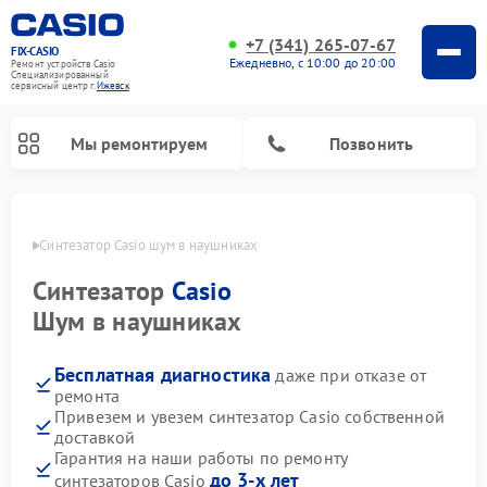
+7 (341) 265-07-67
FIX-CASIO
Ежедневно, с 10:00 до 20:00
Ремонт устройств Casio
Специализированный
cервисный центр г.
Ижевск
Мы ремонтируем
Позвонить
евске
Синтезатор Casio шум в наушниках
Синтезатор
Casio
Ремонт цифровых пианино Casio
Шум в наушниках
Бесплатная диагностика
даже при отказе от
ремонта
Привезем и увезем синтезатор Casio собственной
доставкой
Гарантия на наши работы по ремонту
до 3-х лет
синтезаторов Casio