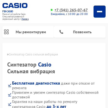
+7 (341) 265-07-67
FIX-CASIO
Ежедневно, с 10:00 до 20:00
Ремонт устройств Casio
Специализированный
cервисный центр г.
Ижевск
Мы ремонтируем
Позвонить
евске
Синтезатор Casio сильная вибрация
Синтезатор
Casio
Ремонт цифровых пианино Casio
Сильная вибрация
Бесплатная диагностика
даже при отказе от
ремонта
Привезем и увезем синтезатор Casio собственной
доставкой
Гарантия на наши работы по ремонту
до 3-х лет
синтезаторов Casio