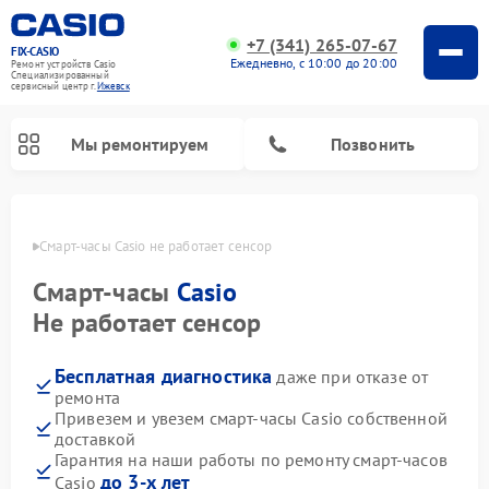
+7 (341) 265-07-67
FIX-CASIO
Ежедневно, с 10:00 до 20:00
Ремонт устройств Casio
Специализированный
cервисный центр г.
Ижевск
Мы ремонтируем
Позвонить
евске
Смарт-часы Casio не работает сенсор
Смарт-часы
Casio
Ремонт цифровых пианино Casio
Не работает сенсор
Бесплатная диагностика
даже при отказе от
ремонта
Привезем и увезем смарт-часы Casio собственной
доставкой
Гарантия на наши работы по ремонту смарт-часов
до 3-х лет
Casio