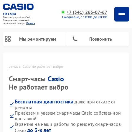
+7 (341) 265-07-67
FIX-CASIO
Ежедневно, с 10:00 до 20:00
Ремонт устройств Casio
Специализированный
cервисный центр г.
Ижевск
Мы ремонтируем
Позвонить
е
Смарт-часы Casio не работает вибро
Смарт-часы
Casio
Ремонт цифровых пианино Casio
Не работает вибро
Бесплатная диагностика
даже при отказе от
ремонта
Привезем и увезем смарт-часы Casio собственной
доставкой
Гарантия на наши работы по ремонту смарт-часов
до 3-х лет
Casio