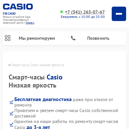
+7 (341) 265-07-67
FIX-CASIO
Ежедневно, с 10:00 до 20:00
Ремонт устройств Casio
Специализированный
cервисный центр г.
Ижевск
Мы ремонтируем
Позвонить
евске
Смарт-часы Casio низкая яркость
Смарт-часы
Casio
Ремонт цифровых пианино Casio
Низкая яркость
Бесплатная диагностика
даже при отказе от
ремонта
Привезем и увезем смарт-часы Casio собственной
доставкой
Гарантия на наши работы по ремонту смарт-часов
до 3-х лет
Casio