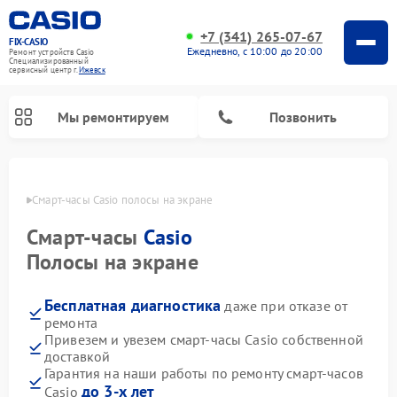
+7 (341) 265-07-67
FIX-CASIO
Ежедневно, с 10:00 до 20:00
Ремонт устройств Casio
Специализированный
cервисный центр г.
Ижевск
Мы ремонтируем
Позвонить
евске
Смарт-часы Casio полосы на экране
Смарт-часы
Casio
Ремонт цифровых пианино Casio
Полосы на экране
Бесплатная диагностика
даже при отказе от
ремонта
Привезем и увезем смарт-часы Casio собственной
доставкой
Гарантия на наши работы по ремонту смарт-часов
до 3-х лет
Casio