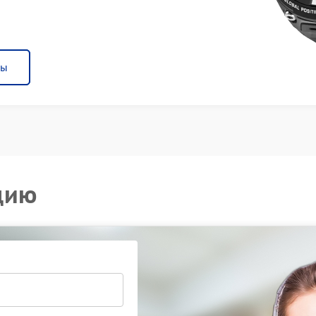
ны
цию