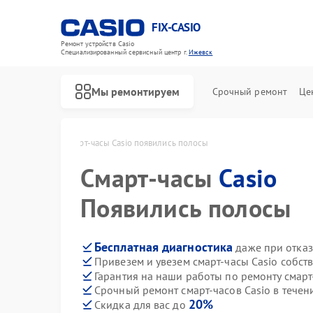
FIX-CASIO
Ремонт устройств Casio
Специализированный cервисный центр г.
Ижевск
Мы ремонтируем
Срочный ремонт
Це
Casio в Ижевске
Смарт-часы Casio появились полосы
Смарт-часы
Casio
Ремонт цифровых пианино Casio
Появились полосы
Бесплатная диагностика
даже при отказ
Привезем и увезем смарт-часы Casio собст
Гарантия на наши работы по ремонту смарт
Срочный ремонт смарт-часов Casio в течен
20%
Скидка для вас до