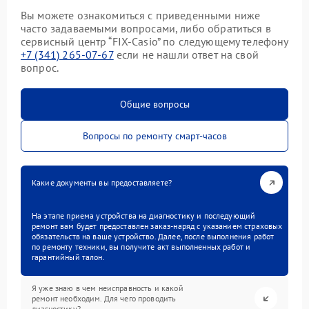
Вы можете ознакомиться с приведенными ниже
часто задаваемыми вопросами, либо обратиться в
сервисный центр “FIX-Casio” по следующему телефону
+7 (341) 265-07-67
если не нашли ответ на свой
вопрос.
Общие вопросы
Вопросы по ремонту смарт-часов
Какие документы вы предоставляете?
На этапе приема устройства на диагностику и последующий
ремонт вам будет предоставлен заказ-наряд с указанием страховых
обязательств на ваше устройство. Далее, после выполнения работ
по ремонту техники, вы получите акт выполненных работ и
гарантийный талон.
Я уже знаю в чем неисправность и какой
ремонт необходим. Для чего проводить
диагностику?