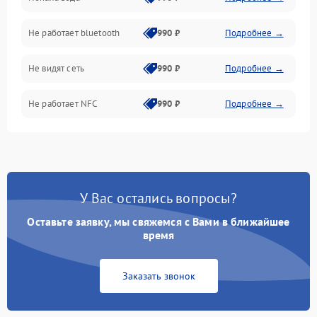
Дисплей
Не работает bluetooth
990 ₽
Подробнее →
Разговор (микрофон, динамик)
Не видят сеть
990 ₽
Подробнее →
Не работает NFC
990 ₽
Подробнее →
У Вас остались вопросы?
Оставьте заявку, мы свяжемся с Вами в ближайшее
время
Заказать звонок