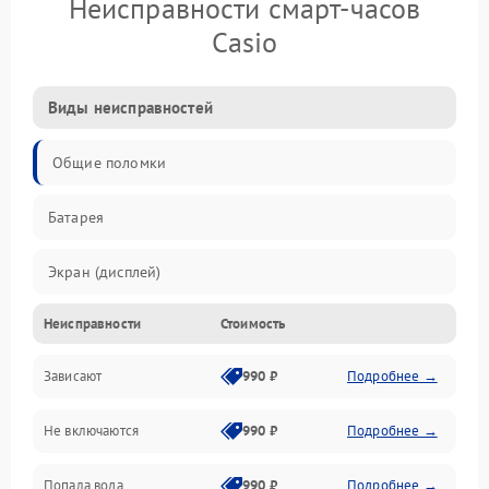
Неисправности смарт-часов
Casio
Виды неисправностей
Общие поломки
Батарея
Экран (дисплей)
Неисправности
Стоимость
Электропитание
Зависают
990 ₽
Подробнее →
Датчики
Не включаются
990 ₽
Подробнее →
Связь
Попала вода
990 ₽
Подробнее →