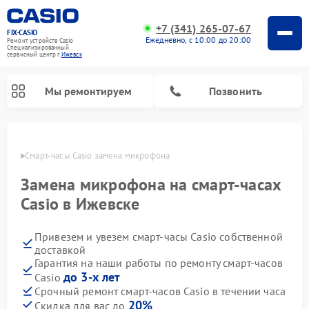
+7 (341) 265-07-67
FIX-CASIO
Ежедневно, с 10:00 до 20:00
Ремонт устройств Casio
Специализированный
cервисный центр г.
Ижевск
Мы ремонтируем
Позвонить
евске
Смарт-часы Casio замена микрофона
Замена микрофона на смарт-часах
Ремонт цифровых пианино Casio
Casio в Ижевске
Привезем и увезем смарт-часы Casio собственной
доставкой
Гарантия на наши работы по ремонту смарт-часов
до 3-х лет
Casio
Срочный ремонт смарт-часов Casio в течении часа
20%
Скидка для вас до