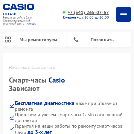
+7 (341) 265-07-67
FIX-CASIO
Ежедневно, с 10:00 до 20:00
Ремонт устройств Casio
Специализированный
cервисный центр г.
Ижевск
Мы ремонтируем
Позвонить
евске
Смарт-часы Casio зависают
Смарт-часы
Casio
Ремонт цифровых пианино Casio
Зависают
Бесплатная диагностика
даже при отказе от
ремонта
Привезем и увезем смарт-часы Casio собственной
доставкой
Гарантия на наши работы по ремонту смарт-часов
до 3-х лет
Casio