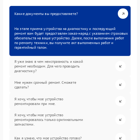
Какие документы вы предоставляете?
На этапе приема устройства на диагностику и последующий
ремонт вам будет предоставлен заказ-наряд с указанием страховых
обязательств на ваше устройство. Далее, после выполнения работ
по ремонту техники, вы получите акт выполненных работ и
гарантийный талон.
Я уже знаю в чем неисправность и какой
ремонт необходим. Для чего проводить
диагностику?
Мне нужен срочный ремонт. Сможете
сделать?
Я хочу, чтобы мое устройство
ремонтировали при мне.
Я хочу, чтобы мое устройство
ремонтировалось только оригинальными
запчастями.
Как я узнаю, что мое устройство готово?